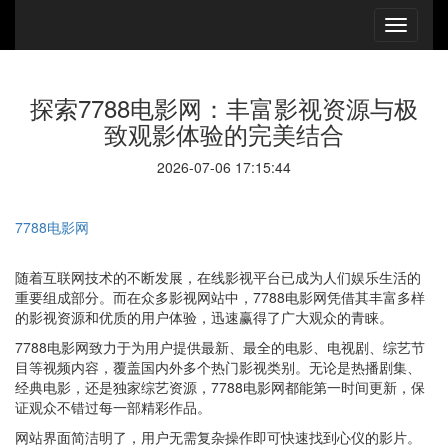
探索7788电影网：丰富影视资源与极
致观影体验的完美结合
2026-07-06 17:15:44
7788电影网
随着互联网技术的不断发展，在线影视平台已成为人们娱乐生活的
重要组成部分。而在众多影视网站中，7788电影网凭借其丰富多样
的影视资源和优质的用户体验，迅速赢得了广大观众的青睐。
7788电影网致力于为用户提供最新、最全的电影、电视剧、综艺节
目等视频内容，覆盖国内外多个热门影视类别。无论是热播剧集、
经典电影，还是独家综艺资源，7788电影网都能第一时间更新，保
证观众不错过每一部精彩作品。
网站界面简洁明了，用户无需复杂操作即可快速找到心仪的影片。