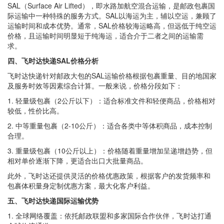
SAL（Surface Air Lifted），即水路加航空混合运输，是邮政包裹国
际运输中一种特殊的服务方式。SAL以海运为主，辅以空运，兼顾了
运输时间和成本优势。通常，SAL价格较海运略高，但远低于纯空运
价格，且运输时间明显短于纯海运，适合介于二者之间的运输需
求。
四、飞时达快递SAL价格分析
飞时达快递针对邮政大包的SAL运输价格根据包裹重量、目的地国家
及服务时效等因素综合计算。一般来说，价格分段如下：
1. 轻量级包裹（2公斤以下）：适合标准文件和轻便商品，价格相对
较低，性价比高。
2. 中等重量包裹（2-10公斤）：适合各类中等体积商品，成本控制
合理。
3. 重量级包裹（10公斤以上）：价格随着重量增加呈递增趋势，但
相对单价逐渐下降，更适合出口大批量商品。
此外，飞时达还提供灵活的价格优惠政策，根据客户的发货频率和
包裹体积量身定制优惠方案，最大化客户利益。
五、飞时达快递国际运输优势
1. 全球网络覆盖：依托邮政联盟和多家国际合作伙伴，飞时达打通