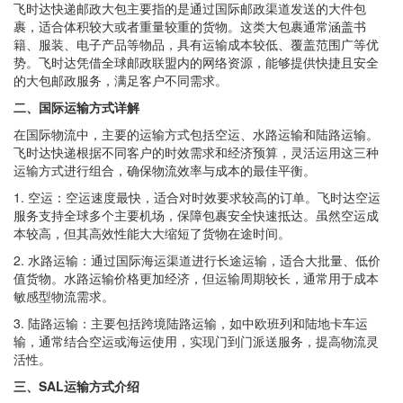
飞时达快递邮政大包主要指的是通过国际邮政渠道发送的大件包
裹，适合体积较大或者重量较重的货物。这类大包裹通常涵盖书
籍、服装、电子产品等物品，具有运输成本较低、覆盖范围广等优
势。飞时达凭借全球邮政联盟内的网络资源，能够提供快捷且安全
的大包邮政服务，满足客户不同需求。
二、国际运输方式详解
在国际物流中，主要的运输方式包括空运、水路运输和陆路运输。
飞时达快递根据不同客户的时效需求和经济预算，灵活运用这三种
运输方式进行组合，确保物流效率与成本的最佳平衡。
1. 空运：空运速度最快，适合对时效要求较高的订单。飞时达空运
服务支持全球多个主要机场，保障包裹安全快速抵达。虽然空运成
本较高，但其高效性能大大缩短了货物在途时间。
2. 水路运输：通过国际海运渠道进行长途运输，适合大批量、低价
值货物。水路运输价格更加经济，但运输周期较长，通常用于成本
敏感型物流需求。
3. 陆路运输：主要包括跨境陆路运输，如中欧班列和陆地卡车运
输，通常结合空运或海运使用，实现门到门派送服务，提高物流灵
活性。
三、SAL运输方式介绍