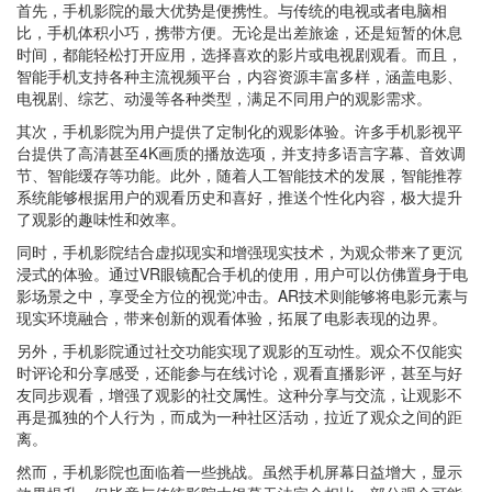
首先，手机影院的最大优势是便携性。与传统的电视或者电脑相
比，手机体积小巧，携带方便。无论是出差旅途，还是短暂的休息
时间，都能轻松打开应用，选择喜欢的影片或电视剧观看。而且，
智能手机支持各种主流视频平台，内容资源丰富多样，涵盖电影、
电视剧、综艺、动漫等各种类型，满足不同用户的观影需求。
其次，手机影院为用户提供了定制化的观影体验。许多手机影视平
台提供了高清甚至4K画质的播放选项，并支持多语言字幕、音效调
节、智能缓存等功能。此外，随着人工智能技术的发展，智能推荐
系统能够根据用户的观看历史和喜好，推送个性化内容，极大提升
了观影的趣味性和效率。
同时，手机影院结合虚拟现实和增强现实技术，为观众带来了更沉
浸式的体验。通过VR眼镜配合手机的使用，用户可以仿佛置身于电
影场景之中，享受全方位的视觉冲击。AR技术则能够将电影元素与
现实环境融合，带来创新的观看体验，拓展了电影表现的边界。
另外，手机影院通过社交功能实现了观影的互动性。观众不仅能实
时评论和分享感受，还能参与在线讨论，观看直播影评，甚至与好
友同步观看，增强了观影的社交属性。这种分享与交流，让观影不
再是孤独的个人行为，而成为一种社区活动，拉近了观众之间的距
离。
然而，手机影院也面临着一些挑战。虽然手机屏幕日益增大，显示