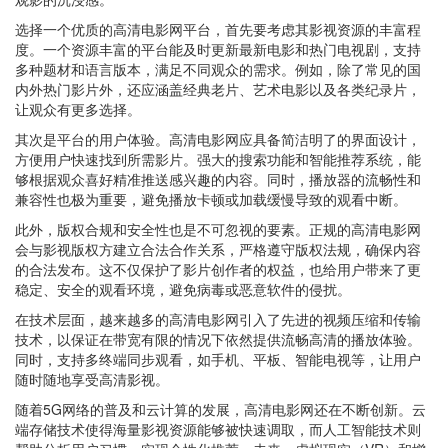
选择一个优质的高清电影网平台，首先要考虑其影视资源的丰富程
度。一个资源丰富的平台能及时更新最新电影和热门电视剧，支持
多种题材和语言版本，满足不同观众的需求。例如，除了常见的国
内外热门影片外，还应涵盖经典老片、艺术电影以及各类纪录片，
让观众有更多选择。
其次是平台的用户体验。高清电影网应具备简洁明了的界面设计，
方便用户快速找到所需影片。强大的搜索功能和智能推荐系统，能
够根据观众喜好精准推送感兴趣的内容。同时，播放器的流畅性和
兼容性也极为重要，避免播放卡顿或加载缓慢导致的观看中断。
此外，版权合规和安全性也是不可忽视的要素。正规的高清电影网
会与影视版权方建立合法合作关系，严格遵守版权法规，确保内容
的合法发布。这不仅保护了影片创作者的权益，也给用户带来了更
稳定、安全的观看环境，避免病毒或恶意软件的侵扰。
在技术层面，越来越多的高清电影网引入了先进的视频压缩和传输
技术，以保证在带宽有限的情况下依然提供流畅高清的播放体验。
同时，支持多终端同步观看，如手机、平板、智能电视等，让用户
随时随地享受高清影视。
随着5G网络的普及和云计算的发展，高清电影网还在不断创新。云
端存储技术使得海量影视资源能够被快速调取，而人工智能技术则