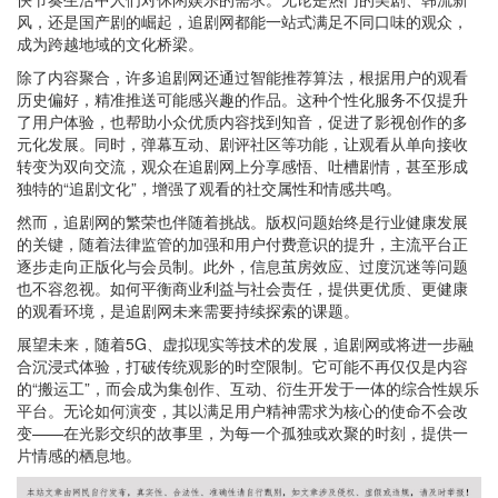
风，还是国产剧的崛起，追剧网都能一站式满足不同口味的观众，
成为跨越地域的文化桥梁。
除了内容聚合，许多追剧网还通过智能推荐算法，根据用户的观看
历史偏好，精准推送可能感兴趣的作品。这种个性化服务不仅提升
了用户体验，也帮助小众优质内容找到知音，促进了影视创作的多
元化发展。同时，弹幕互动、剧评社区等功能，让观看从单向接收
转变为双向交流，观众在追剧网上分享感悟、吐槽剧情，甚至形成
独特的“追剧文化”，增强了观看的社交属性和情感共鸣。
然而，追剧网的繁荣也伴随着挑战。版权问题始终是行业健康发展
的关键，随着法律监管的加强和用户付费意识的提升，主流平台正
逐步走向正版化与会员制。此外，信息茧房效应、过度沉迷等问题
也不容忽视。如何平衡商业利益与社会责任，提供更优质、更健康
的观看环境，是追剧网未来需要持续探索的课题。
展望未来，随着5G、虚拟现实等技术的发展，追剧网或将进一步融
合沉浸式体验，打破传统观影的时空限制。它可能不再仅仅是内容
的“搬运工”，而会成为集创作、互动、衍生开发于一体的综合性娱乐
平台。无论如何演变，其以满足用户精神需求为核心的使命不会改
变——在光影交织的故事里，为每一个孤独或欢聚的时刻，提供一
片情感的栖息地。