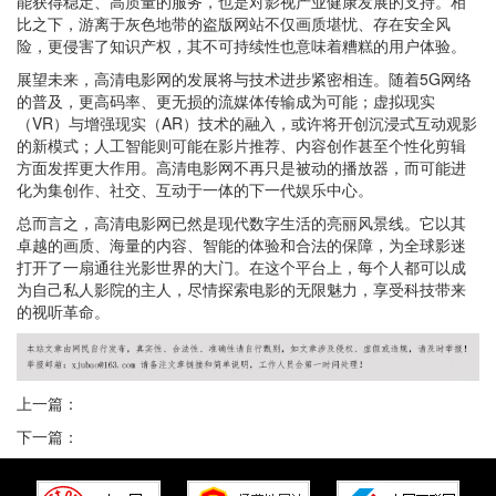
能获得稳定、高质量的服务，也是对影视产业健康发展的支持。相
比之下，游离于灰色地带的盗版网站不仅画质堪忧、存在安全风
险，更侵害了知识产权，其不可持续性也意味着糟糕的用户体验。
展望未来，高清电影网的发展将与技术进步紧密相连。随着5G网络
的普及，更高码率、更无损的流媒体传输成为可能；虚拟现实
（VR）与增强现实（AR）技术的融入，或许将开创沉浸式互动观影
的新模式；人工智能则可能在影片推荐、内容创作甚至个性化剪辑
方面发挥更大作用。高清电影网不再只是被动的播放器，而可能进
化为集创作、社交、互动于一体的下一代娱乐中心。
总而言之，高清电影网已然是现代数字生活的亮丽风景线。它以其
卓越的画质、海量的内容、智能的体验和合法的保障，为全球影迷
打开了一扇通往光影世界的大门。在这个平台上，每个人都可以成
为自己私人影院的主人，尽情探索电影的无限魅力，享受科技带来
的视听革命。
上一篇：
下一篇：