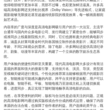
使得暗部细节更加丰富，亮部不过曝，色彩更加鲜活逼真。许多高
端高清电影网还支持杜比视界（Dolby Vision）等先进格式，让家庭
观影能够无限接近甚至超越传统影院的视觉效果，每一帧画面都宛
如艺术品。
内容库的广度与深度是高清电影网吸引用户的另一大法宝。主流平
台通常与国内外众多电影公司、发行商建立了紧密合作，能够同步
或准同步上线最新院线大片。同时，它们也拥有庞大的经典电影片
库，涵盖从好莱坞黄金时代到各国独立制作的各类影片，满足不同
年龄、不同口味观众的需求。除了电影，许多网站还提供高清纪录
片、剧集、动漫等丰富内容，构建了一个立体的数字娱乐生态系
统。
用户体验的便捷性同样至关重要。现代高清电影网大多设计有简洁
直观的界面和强大的搜索引擎，支持按片名、演员、导演、类型甚
至模糊关键词进行查找。个性化的推荐算法能够根据用户的观影历
史，智能推送可能感兴趣的内容。跨平台支持更是标配，用户可以
在电脑、智能手机、平板、智能电视乃至游戏主机上无缝切换观
看，进度同步，真正实现了随时随地畅享高清电影的自由。
当然，在享受便利的同时，版权与合法性是必须关注的问题。正规
的高清电影网均通过购买版权或合作分成的模式运营，确保了内容
来源的合法合规，也保障了创作者的利益。用户选择此类平台，既