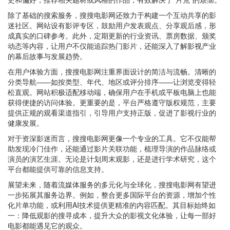
除了基础的搜索服务，搜搜电影网还致力于构建一个互动共享的影
迷社区。网站设有影评专区，鼓励用户发表观点、分享观后感，形
成真实的口碑参考。此外，定期更新的行业资讯、票房数据、颁奖
动态等内容，让用户不仅能追踪热门影片，还能深入了解影视产业
的幕后故事与发展趋势。
在用户体验方面，搜搜电影网注重界面设计的简洁与流畅。清晰的
分类导航——如按类型、年代、地区或评分排序——让浏览变得轻
松直观。网站积极适配移动端，确保用户在手机或平板电脑上也能
获得便捷的访问体验。更重要的是，平台严格遵守版权规范，主要
提供正规的观看渠道指引，引导用户支持正版，促进了影视行业的
健康发展。
对于资深影迷而言，搜搜电影网更像一个专业的工具。它不仅能帮
助发现冷门佳作，还能通过影片关联功能，梳理导演的作品脉络或
演员的演艺生涯。无论是计划周末观影，还是进行学术研究，这个
平台都能提供可靠的信息支持。
展望未来，随着流媒体服务的多元化与全球化，搜搜电影网有望进
一步拓展其服务边界。例如，整合更多国际平台的资源，增加个性
化片单功能，或利用AI技术提供更精准的内容匹配。其目标始终如
一：降低观影的搜寻成本，提升大众的影视文化体验，让每一部好
电影都能遇见它的观众。