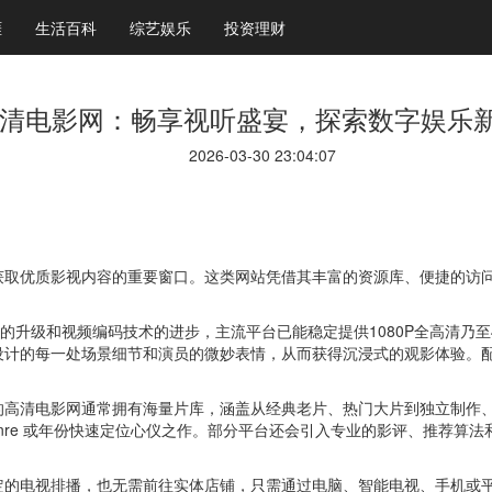
涯
生活百科
综艺娱乐
投资理财
清电影网：畅享视听盛宴，探索数字娱乐
2026-03-30 23:04:07
获取优质影视内容的重要窗口。这类网站凭借其丰富的资源库、便捷的访
宽的升级和视频编码技术的进步，主流平台已能稳定提供1080P全高清乃
设计的每一处场景细节和演员的微妙表情，从而获得沉浸式的观影体验。
的高清电影网通常拥有海量片库，涵盖从经典老片、热门大片到独立制作
enre 或年份快速定位心仪之作。部分平台还会引入专业的影评、推荐算
定的电视排播，也无需前往实体店铺，只需通过电脑、智能电视、手机或