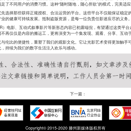
足了不同用户的消费习惯。这种“随时随地，随心所欲”的模式，完美适
优先选择那些获得正规授权、合法运营的平台。这些平台不仅能保证稳定
产业的健康可持续发展。抵制盗版资源，是每一位负责任影迷应尽的义务
VR）电影、互动式叙事影片等新形态内容已初露端倪，有望通过这类平台
网不再仅仅是内容的搬运工，更将演变为一个集发现、观看、分享、互动
无与伦比的便捷性，重塑了我们的观影文化。它让光影艺术变得更加触手
化，持续为我们的数字生活注入欢乐与感动。
下一篇：
Copyright© 2015-2020 滕州新媒体版权所有