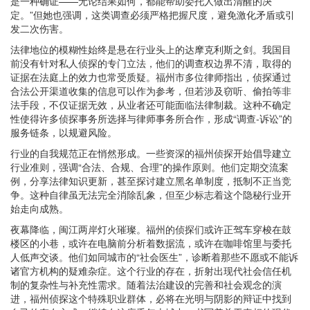
是一种确证——无论结果如何，都能帮助委托人做出清醒的决
定。”但她也强调，这类调查必须严格把握尺度，避免激化矛盾或引
发二次伤害。
法律地位的模糊性始终是悬在行业头上的达摩克利斯之剑。我国目
前没有针对私人侦探的专门立法，他们的调查权边界不清，取得的
证据在法庭上的效力也常受质疑。福州市多位律师指出，侦探通过
合法公开渠道收集的信息可以作为参考，但若涉及窃听、偷拍等非
法手段，不仅证据无效，从业者还可能面临法律制裁。这种不确定
性使得许多侦探事务所选择与律师事务所合作，形成“调查-诉讼”的
服务链条，以规避风险。
行业的自我规范正在悄然形成。一些资深的福州侦探开始倡导建立
行业准则，强调“合法、合规、合理”的操作原则。他们定期交流案
例，分享法律知识更新，甚至探讨建立黑名单制度，抵制不正当竞
争。这种自律虽无法完全消除乱象，但至少标志着这个隐秘行业开
始走向成熟。
夜幕降临，闽江两岸灯火璀璨。福州的侦探们或许正驾车穿梭在鼓
楼区的小巷，或许在电脑前分析着数据流，或许在咖啡馆里与委托
人低声交谈。他们如同城市的“社会医生”，诊断着那些不愿或不能诉
诸官方机构的疑难杂症。这个行业的存在，折射出现代社会信任机
制的复杂性与补充性需求。随着法治建设的完善和社会观念的演
进，福州侦探这个特殊职业群体，必将在光明与阴影的辩证中找到