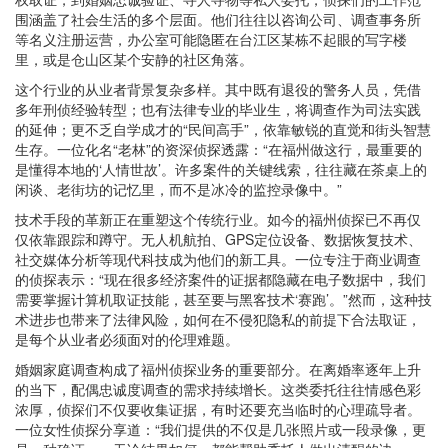
围涵盖了社会生活的多个层面。他们往往以咨询公司、调查事务所
等名义注册运营，办公室可能隐匿在台江区某栋不起眼的写字楼
里，或是仓山区某个安静的社区角落。
这个行业的从业者背景复杂多样。其中既有退役的警务人员，凭借
多年刑侦经验转型；也有法律专业的毕业生，将调查作为司法实践
的延伸；更不乏自学成才的“民间高手”，依靠敏锐的直觉和街头智慧
生存。一位化名“老林”的资深侦探透露：“在福州做这行，最重要的
是懂得本地的‘人情世故’。许多案件的关键线索，往往藏在茶桌上的
闲谈、老街坊的记忆里，而不是冰冷的监控录像中。”
技术手段的革新正在重塑这个传统行业。如今的福州侦探已不再仅
仅依靠跟踪和蹲守。无人机航拍、GPS定位设备、数据恢复技术、
社交媒体分析等现代科技成为他们的新工具。一位专注于商业调查
的侦探表示：“现在很多经济案件的证据都隐藏在电子数据中，我们
需要掌握计算机取证技能，甚至要与黑客技术‘赛跑’。”然而，这种技
术进步也带来了法律风险，如何在不侵犯隐私的前提下合法取证，
是每个从业者必须面对的伦理难题。
婚姻家庭调查构成了福州侦探业务的重要部分。在离婚率逐年上升
的当下，配偶忠诚度调查的需求持续增长。这类委托往往情感色彩
浓厚，侦探们不仅要收集证据，有时还要充当临时的心理疏导者。
一位女性侦探分享道：“我们提供的不仅是几张照片或一段录像，更