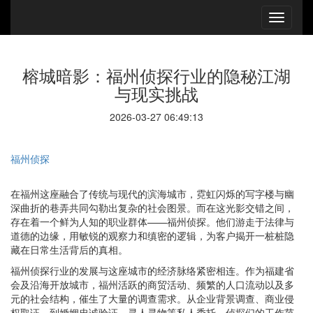
榕城暗影：福州侦探行业的隐秘江湖
与现实挑战
2026-03-27 06:49:13
福州侦探
在福州这座融合了传统与现代的滨海城市，霓虹闪烁的写字楼与幽
深曲折的巷弄共同勾勒出复杂的社会图景。而在这光影交错之间，
存在着一个鲜为人知的职业群体——福州侦探。他们游走于法律与
道德的边缘，用敏锐的观察力和缜密的逻辑，为客户揭开一桩桩隐
藏在日常生活背后的真相。
福州侦探行业的发展与这座城市的经济脉络紧密相连。作为福建省
会及沿海开放城市，福州活跃的商贸活动、频繁的人口流动以及多
元的社会结构，催生了大量的调查需求。从企业背景调查、商业侵
权取证，到婚姻忠诚验证、寻人寻物等私人委托，侦探们的工作范