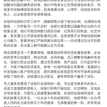
技解决问题的服务提供者。他们中既有从公安系统退役的老兵，凭
借多年经验继续发挥余热；也有精通法律、心理学、信息技术的年
轻人，以全新思维开拓调查领域。
在福州侦探的日常工作中，婚姻调查占据了相当比例。当感情出现
裂痕，一方怀疑另一方不忠时，侦探们便需要以隐蔽而合法的方式
收集证据。他们可能连续数日跟踪目标，记录其行踪轨迹、社交对
象，甚至通过公开渠道获取通讯记录。这类调查不仅考验侦探的耐
心与毅力，更要求他们严格把握法律边界——任何通过非法手段获
取的证据，在法庭上都可能被认定为无效。
商业调查是另一个重要领域。随着福州民营经济的蓬勃发展，企业
间的竞争日趋激烈，商业间谍、合同诈骗、员工舞弊等现象时有发
生。侦探们受企业委托，通过背景调查、资产追踪、行为监控等方
式，为客户挽回经济损失。曾有一位福州侦探分享案例：某建材公
司发现核心客户突然流失，委托调查后发现是竞争对手派商业间谍
窃取了报价单。侦探通过合法取证，最终帮助客户赢得了诉讼。
寻人服务则展现了侦探行业温情的一面。无论是失散多年的亲人，
还是欠债逃匿的债务人，侦探们利用户籍信息、社交网络、实地走
访等多渠道，为委托人搭建重逢的桥梁。在福州这座移民城市，这
样的故事尤其常见。一位从业十年的侦探回忆，他曾帮助一位台湾
老人找到在大陆失联五十年的胞弟，兄弟重逢的那一刻，所有奔波