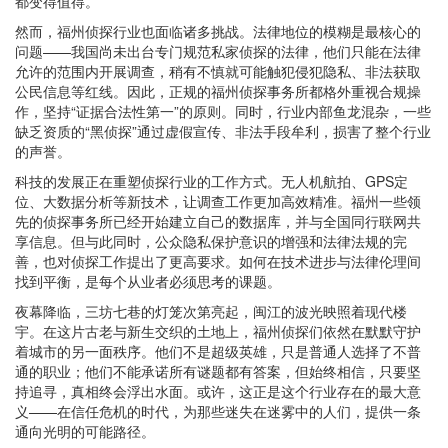
都变得值得。
然而，福州侦探行业也面临诸多挑战。法律地位的模糊是最核心的
问题——我国尚未出台专门规范私家侦探的法律，他们只能在法律
允许的范围内开展调查，稍有不慎就可能触犯侵犯隐私、非法获取
公民信息等红线。因此，正规的福州侦探事务所都格外重视合规操
作，坚持“证据合法性第一”的原则。同时，行业内部鱼龙混杂，一些
缺乏资质的“黑侦探”通过虚假宣传、非法手段牟利，损害了整个行业
的声誉。
科技的发展正在重塑侦探行业的工作方式。无人机航拍、GPS定
位、大数据分析等新技术，让调查工作更加高效精准。福州一些领
先的侦探事务所已经开始建立自己的数据库，并与全国同行联网共
享信息。但与此同时，公众隐私保护意识的增强和法律法规的完
善，也对侦探工作提出了更高要求。如何在技术进步与法律伦理间
找到平衡，是每个从业者必须思考的课题。
夜幕降临，三坊七巷的灯笼次第亮起，闽江的波光映照着现代楼
宇。在这片古老与新生交织的土地上，福州侦探们依然在默默守护
着城市的另一面秩序。他们不是超级英雄，只是普通人选择了不普
通的职业；他们不能承诺所有谜题都有答案，但始终相信，只要坚
持追寻，真相终会浮出水面。或许，这正是这个行业存在的最大意
义——在信任危机的时代，为那些迷失在迷雾中的人们，提供一条
通向光明的可能路径。