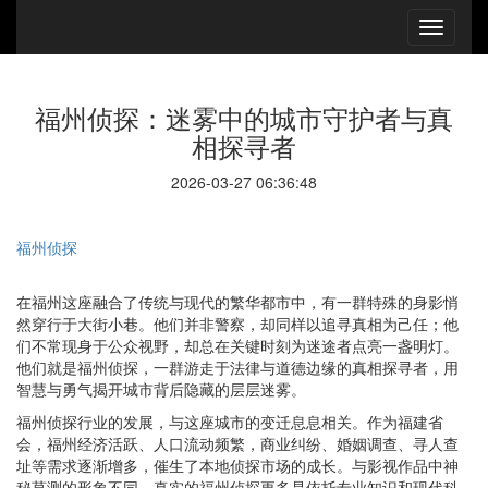
福州侦探：迷雾中的城市守护者与真
相探寻者
2026-03-27 06:36:48
福州侦探
在福州这座融合了传统与现代的繁华都市中，有一群特殊的身影悄
然穿行于大街小巷。他们并非警察，却同样以追寻真相为己任；他
们不常现身于公众视野，却总在关键时刻为迷途者点亮一盏明灯。
他们就是福州侦探，一群游走于法律与道德边缘的真相探寻者，用
智慧与勇气揭开城市背后隐藏的层层迷雾。
福州侦探行业的发展，与这座城市的变迁息息相关。作为福建省
会，福州经济活跃、人口流动频繁，商业纠纷、婚姻调查、寻人查
址等需求逐渐增多，催生了本地侦探市场的成长。与影视作品中神
秘莫测的形象不同，真实的福州侦探更多是依托专业知识和现代科