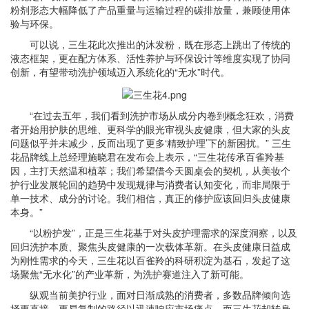
粉剂形态大幅降低了产品重量与运输过程的碳排放量，兼顾使用体
验与环保。
可以说，三生花此次推出的沐发粉，既在形态上跳出了传统的
液态框架，更在配方体系、活性养护与环保设计等维度实现了协同
创新，有望带动洗护领域迈入系统化的“无水”时代。
“在过去五年，我们看到洗护市场从成分内卷到概念狂欢，消费
者开始用护肤的思维、更科学的眼光审视头皮健康，但大家的头皮
问题似乎并未减少，反而出现了更多‘精致护理’下的新困扰。” 三生
花品牌线上总经理施晓君在发布会上表示，“三生花传承百雀羚基
因，主打天然温和植萃；我们希望借今天圆桌会的契机，从美妆个
护行业发展轮回的趋势中发现规律与消费者认知变化，而非局限于
单一技术、成分的讨论。我们相信，真正的修护应该回归头皮健康
本身。”
“以粉护发”，正是三生花基于对头皮护理需求的深度洞察，以及
回归洗护本质、聚焦头皮健康的一次载体革新。在头皮健康日益成
为刚性需求的今天，三生花以百雀羚的科研积淀为基石，发起了这
场聚焦“无水化”的产业革新，为洗护赛道注入了新可能。
纵观当前美护行业，面对日渐成熟的消费者，多数品牌倾向选
择更直接、更易复制的路径以迅速响应市场痛点。而三生花却转身