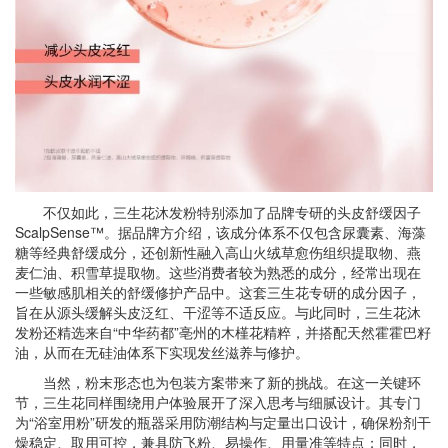
不仅如此，三生花沐发粉特别添加了品牌专研的头皮舒缓因子
ScalpSense™。据品牌方介绍，该成分体系不仅包含尿囊素、海藻
糖等经典舒缓成分，还创新性融入高山火绒草愈伤组织提取物、燕
麦仁油、积雪草提取物。这些消费者较为熟悉的成分，经常出现在
一些敏感肌相关的舒缓修护产品中。这套三生花专研的成分因子，
旨在从源头缓解头皮泛红、干涩等不适反应。与此同时，三生花沐
发粉还精选来自“中华药都”亳州的木槿花精粹，并搭配天然霍霍巴籽
油，从而在无硅油体系下实现发丝滋养与修护。
当然，粉末形态也为包装方案带来了新的挑战。在这一关键环
节，三生花同样围绕用户体验展开了深入思考与细腻设计。其专门
为“浴室用粉”研发的瓶器采用防潮结构与定量出口设计，确保粉剂干
燥稳定、取用可控，兼具防飞粉、易操作、用量准等特点；同时，