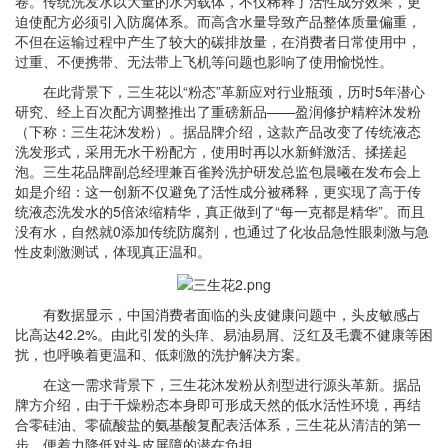
卷。传统洗发水以大量的水为载体，不仅稀释了活性成分效果，更
迫使配方必须引入防腐体系。而高含水量导致产品整体质量偏重，
不但在运输过程中产生了较大的碳排放量，在消费者日常使用中，
过重、不便携带、无法带上飞机等问题也影响了使用愉悦性。
在此背景下，三生花以“粉态”革新应对行业瓶颈，历时5年潜心
研究、经上百次配方调整推出了重磅新品——盈润修护精粹沐发粉
（下称：三生花沐发粉）。据品牌介绍，这款产品改变了传统液态
洗发形式，采用无水干粉配方，使用时再以水新鲜激活、揉搓起
泡。三生花品牌副总经理兼百雀羚洗护研发总监包晨曦在发布会上
如是介绍：这一创新不仅避免了活性成分被稀释，更实现了高于传
统液态洗发水的5倍浓缩精华，真正做到了“每一克都是精华”。而且
没有水，自然就0添加传统防腐剂，也通过了化妆品急性眼刺激与急
性皮刺激测试，体现真正温和。
有数据显示，中国消费者面临的头皮健康问题中，头皮敏感占
比高达42.2%。由此引发的头痒、易油易屑、泛红及毛囊不健康等困
扰，也呼唤着更温和、低刺激的洗护解决方案。
在这一需求背景下，三生花沐发粉从剂型进行源头革新。据品
牌方介绍，由于干燥粉态本身即可形成天然的低水活性环境，再结
合零硅油、零硫酸盐的氨基酸复配表活体系，三生花从清洁的第一
步，便着力降低对头皮屏障的潜在负担。