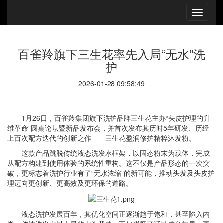
百雀羚旗下三生花率先入局“无水”洗
护
2026-01-28 09:58:49
1月26日，百雀羚集团旗下洗护品牌三生花主办“头皮护理的升
维革命”圆桌论坛暨新品发布会，并首次发布其历时5年研发、历经
上百次配方迭代的创新之作——三生花盈润修护精粹沐发粉。
这款产品跳脱传统液态洗发水框架，以固态粉末为载体，完成
从配方构建到使用体验的系统性重构。这不仅是产品形态的一次突
破，更标志着洗护行业有了“无水浓缩”的新可能，推动头发及头皮护
理迈向更创新、更高效及更环保的道路。
液态洗护发展百年，其优化空间正逐渐趋于饱和，甚至陷入内