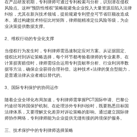
在产品研发初期，专利律师可通过专利检索与分析，识别潜在侵权
风险点。这种"预防性维权"策略能避免企业投入大量资源后陷入法律
纠纷，尤其在新兴技术领域，提前规避专利壁垒可节省巨额改造成
本。通过构建技术特征比对矩阵，律师能精准定位风险等级，为企
业决策提供数据支撑。
2、维权行动的专业化支撑
当侵权行为发生时，专利律师需迅速制定应对方案。从证据固定、
侵权比对到诉讼策略选择，每个环节都考验着律师的专业素养。在
计算损害赔偿时，律师需综合运用专利贡献率分析、行业利润率数
据等方法，确保企业获得合理补偿。这种技术+法律的复合型能力，
是普通法律从业者难以替代的。
3、国际专利保护的协同运作
随着企业全球化布局加速，专利律师需掌握PCT国际申请、巴黎公
约途径等跨国保护机制。在处理涉外专利纠纷时，既要熟悉目标国
法律体系，又要理解文化差异对诉讼策略的影响。通过建立国际律
师协作网络，专利律师能为企业提供无缝衔接的跨境保护服务。
三、技术保护中的专利律师选择策略