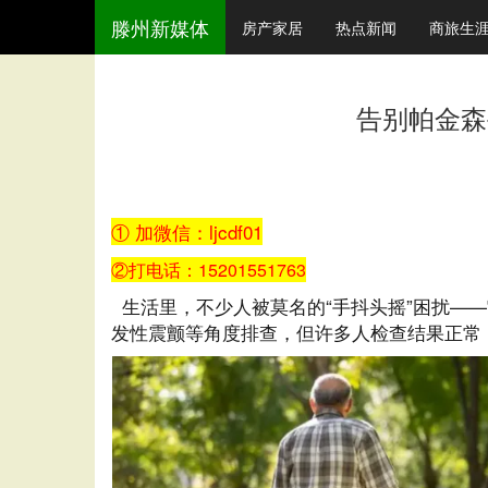
滕州新媒体
房产家居
热点新闻
商旅生
告别帕金森
① 加微信：
ljcdf01
②打电话：
15201551763
生活里，不少人被莫名的“手抖头摇”困扰—
发性震颤等角度排查，但许多人检查结果正常