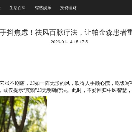
涯
生活百科
综艺娱乐
投资理财
手抖焦虑！祛风百脉疗法，让帕金森患者
2026-01-14 15:17:51
—它虽不剧痛，却如一阵无形的风，吹得人手颤心慌，吃饭写
，或仅提示“震颤”却无明确疗法。此时，不妨回归中医智慧