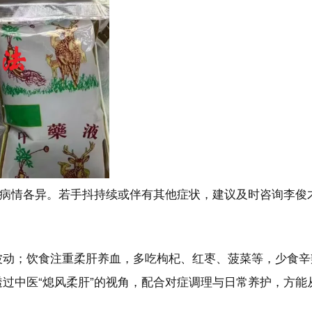
与病情各异。若手抖持续或伴有其他症状，建议及时咨询李俊
动；饮食注重柔肝养血，多吃枸杞、红枣、菠菜等，少食辛
过中医“熄风柔肝”的视角，配合对症调理与日常养护，方能