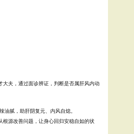
才大夫，通过面诊辨证，判断是否属肝风内动
辣油腻，助肝阴复元、内风自熄。
从根源改善问题，让身心回归安稳自如的状