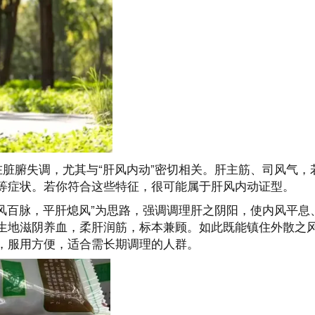
脏腑失调，尤其与“肝风内动”密切相关。肝主筋、司风气，
等症状。若你符合这些特征，很可能属于肝风内动证型。
风百脉，平肝熄风”为思路，强调调理肝之阴阳，使内风平息
生地滋阴养血，柔肝润筋，标本兼顾。如此既能镇住外散之
，服用方便，适合需长期调理的人群。