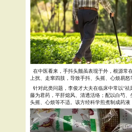
在中医看来，手抖头颤虽表现于外，根源常在
上扰、走窜四肢，导致手抖、头摇、心烦易怒
针对此类问题，李俊才大夫在临床中常以“祛
藤为君药，平肝熄风、清透活络；配以白芍、
头摇、心烦等不适。该方经科学煎煮制成药液