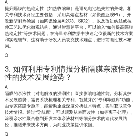
A
提升隔膜的热稳定性（如热收缩率）是避免电池热失控的关键。相
关专利技术路径主要包括：采用高熔点基材（如聚酰亚胺PI）、开
发新型耐热涂层（如陶瓷涂层Al2O3、SiO2）、以及改进纺丝或拉
伸工艺以优化微观结构。通过智慧芽平台，可以输入“如何提高隔膜
热稳定性”等技术问题，在海量专利数据中快速定位很新的技术方案
和实现细节。这有助于研发人员攻克技术难点，进行前瞻性技术布
局。
Q
3. 如何利用专利情报分析隔膜亲液性改
性的技术发展趋势？
A
隔膜的亲液性（对电解液的浸润性）直接影响电池性能。分析其技
术发展趋势，需要系统梳理相关专利。智慧芽的“专利导航库”功能，
由专家搭建专题库，能帮助企业深度分析技术特点，实时获取竞争
技术情报。通过“导航库”，可以观测从表面改性（如等离子处理）、
涂覆亲水性聚合物到开发本体亲液材料等细分技术的迭代发展路
径，推测未来技术方向，为商业决策提供依据。
Q