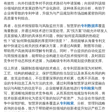
有效性；向外扫描竞争对手的技术路径与申请策略；向前研判该细
分领域的技术发展趋势与产业化路径。这种体系化的分析，有助于
企业将零散的专利申请，升级为与产品规划和市场战略紧密协同的
高质量专利组合。
再者，在技术情报获取与风险监控方面，智慧芽的
专利数据库
覆盖
海量数据，并通过AI技术进行深度处理。其“找方案”功能允许研发人
员直接输入遇到的具体技术问题，例如“如何提高隔膜的热稳定
性？”或“如何降低隔膜的厚度同时强度？”，系统能够从海量专利文
献中快速定位相关的技术解决方案，并通过AI摘要、附图等功能，
帮助用户高效阅读和理解专利要点。同时，平台提供的自动化监控
与简报推送服务，能帮助企业构建主动式技术情报环境，及时跟踪
竞争对手动态和技术进展，为战略级专利布局规划提供数据支撑。
综上所述，隔膜制造领域的技术难点，在专利层面体现为对材料、
工艺、结构的精确定义、保护范围的恰当划定以及体系化布局的构
建。攻克这些难点，不仅需要深厚的技术积累，也离不开高效、专
业的专利信息工具与方法的支持。通过利用像智慧芽这样深度融合
知识与AI能力的信息平台，企业能够更高效地进行
专利检索
与撰
写，更清晰地洞察技术竞争格局，从而系统性地规划专利布局，将
技术创新成果转化为坚实可靠的知识产权资产，为企业在市场的竞
争中保驾护航。智慧芽的服务覆盖从
专利检索
、分析、管理到战略
咨询的全链条，致力于帮助硬科技领域的创新者提升知识产权工作