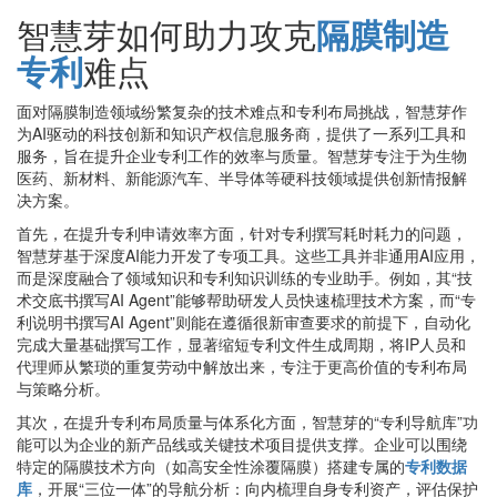
智慧芽如何助力攻克
隔膜制造
专利
难点
面对隔膜制造领域纷繁复杂的技术难点和专利布局挑战，智慧芽作
为AI驱动的科技创新和知识产权信息服务商，提供了一系列工具和
服务，旨在提升企业专利工作的效率与质量。智慧芽专注于为生物
医药、新材料、新能源汽车、半导体等硬科技领域提供创新情报解
决方案。
首先，在提升专利申请效率方面，针对专利撰写耗时耗力的问题，
智慧芽基于深度AI能力开发了专项工具。这些工具并非通用AI应用，
而是深度融合了领域知识和专利知识训练的专业助手。例如，其“技
术交底书撰写AI Agent”能够帮助研发人员快速梳理技术方案，而“专
利说明书撰写AI Agent”则能在遵循很新审查要求的前提下，自动化
完成大量基础撰写工作，显著缩短专利文件生成周期，将IP人员和
代理师从繁琐的重复劳动中解放出来，专注于更高价值的专利布局
与策略分析。
其次，在提升专利布局质量与体系化方面，智慧芽的“专利导航库”功
能可以为企业的新产品线或关键技术项目提供支撑。企业可以围绕
特定的隔膜技术方向（如高安全性涂覆隔膜）搭建专属的
专利数据
库
，开展“三位一体”的导航分析：向内梳理自身专利资产，评估保护