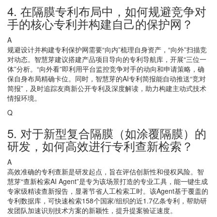
4. 在隔膜专利布局中，如何规避竞争对
手的核心专利并构建自己的保护网？
A
规避设计并构建专利保护网需要“向内”梳理自身资产，“向外”扫描竞
对动态。智慧芽建议搭建产品项目导向的专利导航库，开展“三位一
体”分析。“向外看”即利用平台监控竞争对手的动向和申请策略，确
保自身布局精确卡位。同时，智慧芽的AI专利简报能自动推送“竞对
简报”，及时追踪友商新公开专利及深度解读，助力构建主动式技术
情报环境。
Q
5. 对于新型复合隔膜（如涂覆隔膜）的
研发，如何高效进行专利查新检索？
A
高效准确的专利查新是研发起点，旨在评估创新性和侵权风险。智
慧芽“查新检索AI Agent”是专为该场景打造的专业工具，能一键生成
专家级精读查新报告，显著节省人工检索工时。该Agent基于覆盖的
专利数据库，可快速检索158个国家/组织的近1.7亿条专利，帮助研
发团队加速识别技术方案的新颖性，提升提案验证速度。