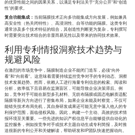
的优异性能之间的因果关系，以满足专利法关于“充分公开”和“创造
性”的要求。
复合功能集成：
当前隔膜技术正向多功能集成方向发展，例如兼具
高安全性（热关闭特性）、高浸润性、自等功能的隔膜。这类专利
通常涉及多个技术特征的组合，其创造性判断更为复杂，专利撰写
时需要突出技术组合的非显而易见性以及带来的协同技术效果。
利用专利情报洞察技术趋势与
规避风险
在激烈的市场竞争中，隔膜制造企业不能闭门造车，必须“向外
看”和“向前看”。这意味着需要持续监控竞争对手的专利动态、洞察
技术发展趋势。然而，依赖人工进行海量专利信息的检索、阅读和
分析，效率低下且容易在监测盲区，可能导致企业决策滞后。例
如，竞争对手可能在新型多孔材料、无纺布隔膜或固态电解质适配
隔膜等新兴方向进行了密集布局，如果企业未能及时察觉，不仅可
能错失技术布局先机，其自身研发成果还可能无意中落入他人的专
利保护范围，面临侵权风险。因此，构建一个主动、高效的技术情
报环境至关重要。一些先进的知识产权信息平台能够提供自动化的
监控服务，例如按竞争对手或技术主题自动生成专利简报，及时推
送很新的专利公开和关键解读，帮助研发和IP团队快速把握动向。