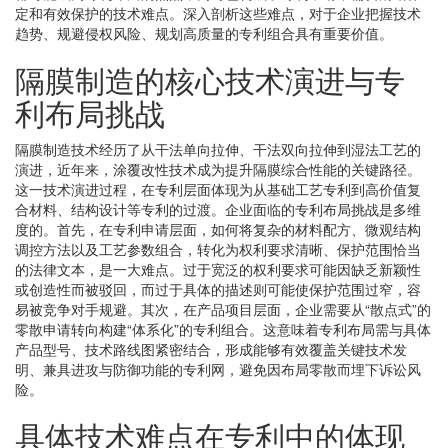
定和有效保护的技术难点。深入剖析这些难点，对于企业把握技术
趋势、规避侵权风险、规划高质量的专利组合具有重要价值。
隔膜制造的核心技术演进与专
利布局挑战
隔膜制造技术经历了从干法单向拉伸、干法双向拉伸到湿法工艺的
演进，近年来，涂覆改性技术成为提升隔膜综合性能的关键路径。
这一技术演进过程，在专利层面体现为从基础工艺专利到高价值复
合材料、结构设计等专利的过渡。企业面临的专利布局挑战是多维
度的。首先，在专利申请层面，如何将复杂的材料配方、微观结构
调控方法以及工艺参数组合，转化为权利要求清晰、保护范围恰当
的法律文本，是一大难点。过于宽泛的权利要求可能因缺乏新颖性
或创造性而被驳回，而过于具体的描述则可能使保护范围过窄，容
易被竞争对手规避。其次，在产品项目层面，企业需要从“散点式”的
零散申请转向构建“体系化”的专利组合。这意味着专利布局需与具体
产品型号、技术路线图紧密结合，形成能够有效覆盖关键技术发
明、兼具进攻与防御功能的专利网，避免因布局零散而埋下诉讼风
险。
具体技术难点在专利中的体现