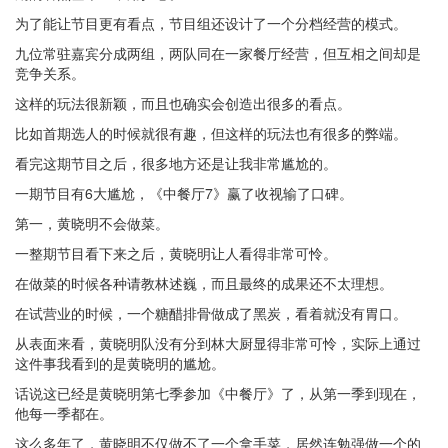
为了能让节目更有看点，节目组还设计了一个分档经营的模式。
九位常驻嘉宾分成两组，两队同在一家餐厅经营，但互相之间却是
竞争关系。
这样的玩法很新颖，而且也确实会创造出很多的看点。
比如首期选人的时候就很有趣，但这样的玩法也有很多的弊端。
看完这期节目之后，很多地方还是让我非常尴尬的。
一期节目有6大尴尬，《中餐厅7》赢了收视输了口碑。
第一，黄晓明不会做菜。
一整期节目看下来之后，黄晓明让人看得非常可怜。
在做菜的时候各种请教林述巍，而且最终的成果还不太理想。
在试营业的时候，一个糖醋排骨做成了黑炭，看着就没有胃口。
从表面来看，黄晓明队没有分到林大厨显得非常可怜，实际上通过
这件事我看到的是黄晓明的尴尬。
话说这已经是黄晓明第七季参加《中餐厅》了，从第一季到现在，
他每一季都在。
这么多年了，黄晓明不仅做不了一个拿手菜，居然连勉强做一个的