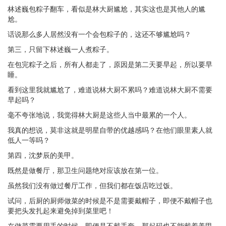
林述巍包粽子翻车，看似是林大厨尴尬，其实这也是其他人的尴
尬。
话说那么多人居然没有一个会包粽子的，这还不够尴尬吗？
第三，只留下林述巍一人煮粽子。
在包完粽子之后，所有人都走了，原因是第二天要早起，所以要早
睡。
看到这里我就尴尬了，难道说林大厨不累吗？难道说林大厨不需要
早起吗？
毫不夸张地说，我觉得林大厨是这些人当中最累的一个人。
我真的想说，莫非这就是明星自带的优越感吗？在他们眼里素人就
低人一等吗？
第四，沈梦辰的美甲。
既然是做餐厅，那卫生问题绝对应该放在第一位。
虽然我们没有做过餐厅工作，但我们都在饭店吃过饭。
试问，后厨的厨师做菜的时候是不是需要戴帽子，即便不戴帽子也
要把头发扎起来避免掉到菜里吧！
在做菜需要用手的时候，即便是不戴手套，那起码也不能戴着美甲