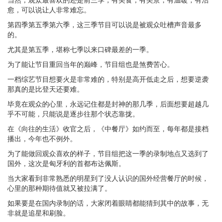
愈，可以说让人非常难忘。
第四季第五季第六季，这三季节目可以说是被观众吐槽声音最多
的。
尤其是第五季，堪称七季以来口碑最差的一季。
为了能让节目重回当年的巅峰，节目组也是煞费苦心。
一档综艺节目想要火是非常难的，特别是高开低走之后，想要逆袭
那真的是比登天还要难。
毕竟在观众的心里，永远记住都是封神的那几季，后面想要超越几
乎不可能，只能说是逐步往那个状态靠拢。
在《向往的生活》收官之后，《中餐厅》如约而至，每年都是接档
播出，今年也不例外。
为了能做回观众喜欢的样子，节目组把这一季的录制地点又选到了
国外，这次是匈牙利的首都布达佩斯。
当大家看到非常熟悉的明星到了没人认识的国外经营餐厅的时候，
心里的那种期待值就又被拉满了。
如果要是在国内录制的话，大家闭着眼睛都能猜到其中的故事，无
非就是追星和刷脸。