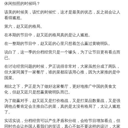
休闲拍照的时候吗？
该美的时候美，该忙的时候忙，这才是最美的状态，反之就会让人
看得尴尬。
第六，赵又廷的格局。
在本期的节目中，赵又廷的格局真的是让人尴尬。
在一整期的节目中，赵又廷的心里只想着怎么赢过黄晓明队。
说白了，这一季的分档经营只是一个噱头，为了让节目更有看点而
已。
在讨论经营问题的时候，尹正说得非常对，大家虽然分成了两队，
但大家同属于一家餐厅，谁的菜都应该用心推，因为大家推的是中
国菜。
相比之下，尹正是为了做好这家餐厅，更好地推广中国的美食文
化，但赵又廷只是想赢黄晓明队而已。
为了能赢对手，赵又廷又是打价格战，又是打菜品数量战，又是强
调他点餐肯定会主推自己的菜，真的是太没有格局了，太让人尴尬
了。
实话实说，分档经营可以产生矛盾和分歧，会给节目增加看点，但
同时也会让外国人看我们的笑话，真心不如不要这样的设计，大家