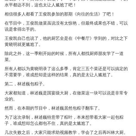
水平都达不到，这也太让人尴尬了吧！
相信很多人都看了王俊凯参加的那期《向往的生活》了吧！
在节目中，王俊凯做菜虽说没有太惊艳，但最终成果也不错，可以
说是拿得出手的。
王俊凯自己也说了，他的厨艺全是在《中餐厅》学到的，对比之下
黄晓明就更尴尬了。
除此之外，这一季刚开始的时候，所有人都找厨师朋友学了一道
菜。
所有人都以为黄晓明录了这么多季，肯定三五个菜还是可以搞定的
不需要学，谁成想却是这样的结果，真的是太让人尴尬了。
第二，林述巍包粽子。
大家都知道，林述巍是国宴级大厨，在做菜这一块可以说是非常专
业的。
然而，在本期的节目中，林述巍居然包粽子翻车了。
为了这次录制，林述巍特意带了粽叶，本来想带着大家一起包粽
子，谁成想却怎么都包不住，真的是太尴尬了。
几次失败之后，大家只能求助视频教学，学会了之后再叫林大厨。