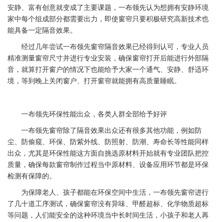
安静、富有创意就变成了主要课题，一布领先认为想拥有安静环境
家中每个组成部分都需要出力，即使窗帘只要积极研究高新技术也
能具备一定隔音效果。
经过几年尝试一布领先窗帘隔音效果已经得到认可，专业人员
精准测量窗帘尺寸并进行专业安装，确保窗帘打开后能进行外部隔
音，就算打开窗户的情况下也能给予大家一个通气、安静、舒适环
境，等到晚上关闭窗户、打开窗帘就能拥有高质量睡眠。
一布领先环保性能出众，各类人群全部给予好评
一布领先窗帘除了隔音效果出众还有很多其他功能，例如防
尘、防偷窥、环保、防紫外线、防照射、防潮、寿命长等性能同样
出众，尤其是环保性能这方面自挑选原材料开始就有专业团队把控
质量，确保每款窗帘制作过程当中原材料、设备应用环节都是环保
检测有保障的。
为保障老人、孩子都能在环保空间中生活，一布领先窗帘进行
了几十道工序测试，确保窗帘没有异味、甲醛超标、化学物质超标
等问题，人们能安全的这种环境当中长时间生活，小孩子和老人再