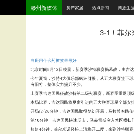
滕州新媒体
房产家居
热点新闻
商旅生
3-1！菲
白斑用什么药擦效果最好
北京时间8月12日凌晨，新赛季沙特联赛揭幕战，由吉
今年夏窗，沙特4大俱乐部疯狂引援，从五大联赛签下球
有旧将，整体实力提升不少。
上赛季吉达国民征战沙特第二级别联赛，新赛季重返顶
本场比赛，吉达国民将夏窗引进的五大联赛球星全部安
开场仅仅6分钟，吉达国民取得梦幻开局，马拉希右路传
第10分钟，吉达国民快速反击，马赫雷斯突入禁区横扫
短短4分钟，菲尔米诺轻松上演梅开二度，来到沙特联赛