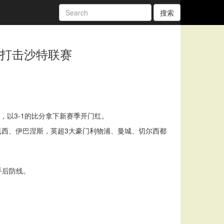
搜索
维打击沙特联赛
，以3-1的比分拿下新赛季开门红。
凯西、伊巴涅斯，英超3大豪门利物浦、曼城、切尔西都
手后防线。