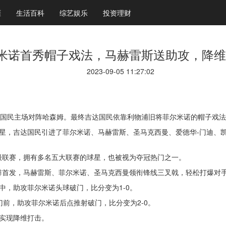
涯
生活百科
综艺娱乐
投资理财
尔米诺首秀帽子戏法，马赫雷斯送助攻，降
2023-09-05 11:27:02
达国民主场对阵哈森姆。最终吉达国民依靠利物浦旧将菲尔米诺的帽子戏法
星，吉达国民引进了菲尔米诺、马赫雷斯、圣马克西曼、爱德华-门迪、
级联赛，拥有多名五大联赛的球星，也被视为夺冠热门之一。
排首发，马赫雷斯、菲尔米诺、圣马克西曼领衔锋线三叉戟，轻松打爆对
中，助攻菲尔米诺头球破门，比分变为1-0。
门前，助攻菲尔米诺后点推射破门，比分变为2-0。
实现降维打击。