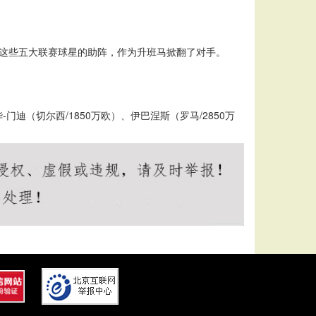
雷斯这些五大联赛球星的助阵，作为升班马掀翻了对手。
门迪（切尔西/1850万欧）、伊巴涅斯（罗马/2850万