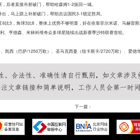
斯，后者直接吊射破门，帮助哈森姆1-2扳回一城。
扑出，马上跟上补射破门，帮助吉达国民3-1锁定胜局。
射正6比3，角球3比8，整体上优势不够明显，好在依靠菲尔米诺、马赫
巴利、亨德森、米林科维奇众多球星陆续出战新赛季沙特联赛首轮。
、凯西（巴萨/1250万欧）、圣马克西曼（纽卡斯卡/2720万欧）、爱德华-
下一篇：