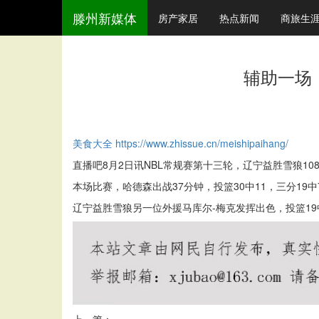
滕州新媒体
房产家居
热点新闻
商旅生
辅助一场！
美食大全
https://www.zhissue.cn/meishipaihang/
直播吧8月2日讯NBL常规赛第十三轮，辽宁益胜雪狼108
本场比赛，哈德森出战37分钟，投篮30中11，三分19中
辽宁益胜雪狼另一位外援马库尔-梅克发挥出色，投篮19中
上一篇：