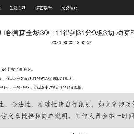
涯
生活百科
综艺娱乐
投资理财
哈德森全场30中11得到31分9板3助 梅克砍
2023-09-03 12:43:57
-94击败合肥狂风。
7，罚球2中2得到31分9篮板3助攻1抢断。
14，三分4中2，罚球9中7得到37分18篮板。
下一篇：