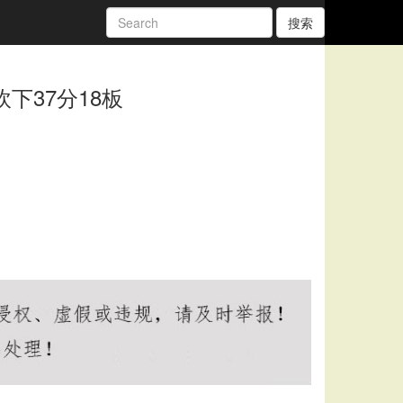
搜索
下37分18板