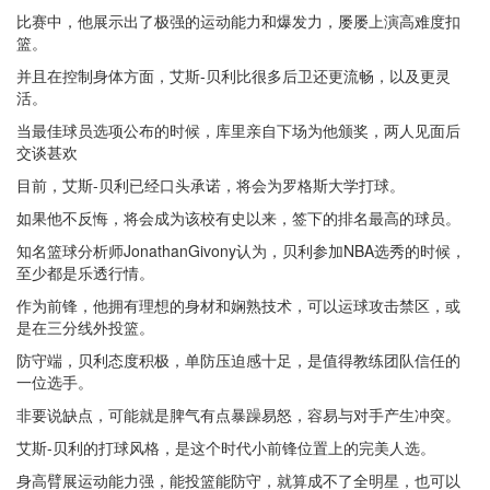
比赛中，他展示出了极强的运动能力和爆发力，屡屡上演高难度扣
篮。
并且在控制身体方面，艾斯-贝利比很多后卫还更流畅，以及更灵
活。
当最佳球员选项公布的时候，库里亲自下场为他颁奖，两人见面后
交谈甚欢
目前，艾斯-贝利已经口头承诺，将会为罗格斯大学打球。
如果他不反悔，将会成为该校有史以来，签下的排名最高的球员。
知名篮球分析师JonathanGivony认为，贝利参加NBA选秀的时候，
至少都是乐透行情。
作为前锋，他拥有理想的身材和娴熟技术，可以运球攻击禁区，或
是在三分线外投篮。
防守端，贝利态度积极，单防压迫感十足，是值得教练团队信任的
一位选手。
非要说缺点，可能就是脾气有点暴躁易怒，容易与对手产生冲突。
艾斯-贝利的打球风格，是这个时代小前锋位置上的完美人选。
身高臂展运动能力强，能投篮能防守，就算成不了全明星，也可以