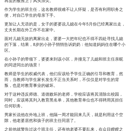
再度的被推上了风头浪尖。
作为学生的班主任，这名教师很难不让人怀疑，是否有利用职务之
便，对自己学生的母亲下手。
更加让人无语的是，女子的婆婆说儿媳在今年5月份已经离家出走，
丈夫长期在外工作不在家中。
面对儿媳无故的离家出走，婆婆一大把年纪也不得不四处寻找儿媳
的下落，结果，8岁的小孙子悄悄告诉奶奶：他知道妈妈住在哪个小
区。
在小孙子的带领下，婆婆来到该小区，并撞见了儿媳和班主任亲昵
的同进同出的场景！
教师是学生的权威代表，他们应该给予学生正确的引导和教育，然
而，当教师与学生家长发生不正当关系时，不仅仅是对学生的背
叛，也是对教育事业的破坏。
对于这种违反师德、道德败坏的老师，学校应该将其清除出校园，
同时，应该将其列入教育黑名单，其他教育单位也不得聘用其担任
任何职务。
男家长说他在外地上班，他隔一周才能回来几天，就是利用这个空
隙，他老婆居然和孩子的班主任同居了。
之前他就警告过这个班主任，还有他老婆不要乱来，在众目睽睽之