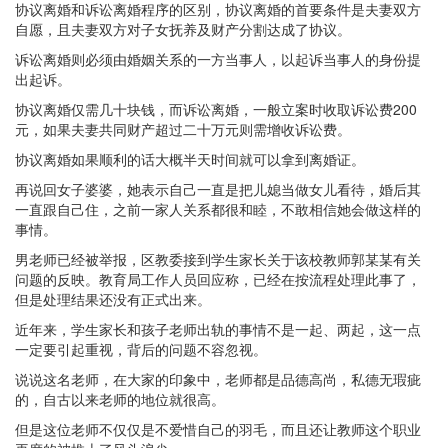
协议离婚和诉讼离婚程序的区别，协议离婚的首要条件是夫妻双方
自愿，且夫妻双方对子女抚养及财产分割达成了协议。
诉讼离婚则必须由婚姻关系的一方当事人，以起诉当事人的身份提
出起诉。
协议离婚仅需几十块钱，而诉讼离婚，一般立案时收取诉讼费200
元，如果夫妻共同财产超过二十万元则需增收诉讼费。
协议离婚如果顺利的话大概半天时间就可以拿到离婚证。
再说回女子婆婆，她表示自己一直是把儿媳当做女儿看待，婚后其
一直跟自己住，之前一家人关系都很和睦，不敢相信她会做这样的
事情。
男老师已经被举报，区教委接到学生家长关于该校教师郭某某有关
问题的反映。教育局工作人员回应称，已经在按流程处理此事了，
但是处理结果还没有正式出来。
近年来，学生家长和孩子老师出轨的事情不是一起、两起，这一点
一定要引起重视，背后的问题不容忽视。
说说这名老师，在大家的印象中，老师都是品德高尚，私德无瑕疵
的，自古以来老师的地位就很高。
但是这位老师不仅仅是不爱惜自己的羽毛，而且还让教师这个职业