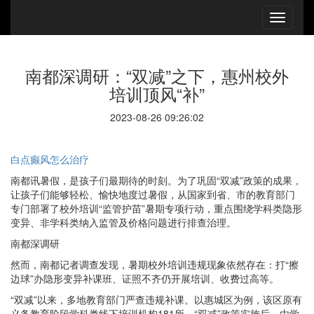
南都深调研：“双减”之下，惠州校外
培训顶风“补”
2023-08-26 09:26:02
白点癫风怎么治疗
南都讯暑假，是孩子们最期待的时刻。为了巩固“双减”政策的成果，
让孩子们能够轻松、愉快地度过暑假，从国家到省、市的教育部门
专门部署了校外培训“监管护苗”暑期专项行动，重点围绕学科类隐形
变异、非学科类纳入监管及价格问题进行排查治理。
南都深调研
然而，南都记者调查发现，暑期校外培训违规现象依然存在：打“擦
边球”办隐形变异补课班、证照不齐仍开展培训、收费过高等。
“双减”以来，多地教育部门严查违规补课。以惠城区为例，该区原有
义务教育阶段学科类线下培训机构181所，“双减”政策实施后，由学