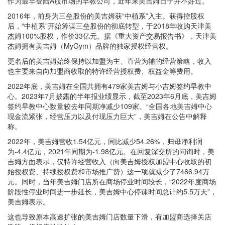
作为最早登陆A股市场的早教公司，近年来美吉姆日子并不好过。
2016年，前身为三垒股份的美吉姆获“中植系”入主。获得控股权
后，“中植系”开始筹谋三垒股份的彻底转型，于2018年收购天津美
杰姆100%股权，作价33亿元。据《重大资产交易报告书》，天津美
杰姆拥有美吉姆（MyGym）品牌的独家授权经营权。
更名后的美吉姆始终保持以加盟为主、直营为辅的经营策略，收入
也主要来自向加盟商收取的特许经营授权费、权益金等费用。
2022年底，美吉姆在全国共拥有479家美吉姆与小吉姆签约早教中
心。2023年7月披露的半年报业绩显示，截至2023年6月底，美吉姆
签约早教中心数量较去年同期净减少109家。“全国各地美吉姆中心
现金流紧张，经营压力以及付现压力巨大”，美吉姆在公告中解释
称。
2022年，美吉姆营收1.54亿元，同比减少54.26%，归母净利润
为-4.4亿元，2021年同期为-1.98亿元。在回复深交所的问询时，美
吉姆方面表示，仅特许经营收入（向美吉姆授权加盟中心收取的初
始授权费、持续授权费和市场推广费）这一项就减少了7486.94万
元。同时，当年美吉姆门店所在商场停业时间较长，“2022年度商场
阶段性停业时间进一步延长，美吉姆中心停课时间总计约5.5万天”，
美吉姆表示。
这也导致原本高速扩张的美吉姆门店数量下滑，有加盟商选择关店