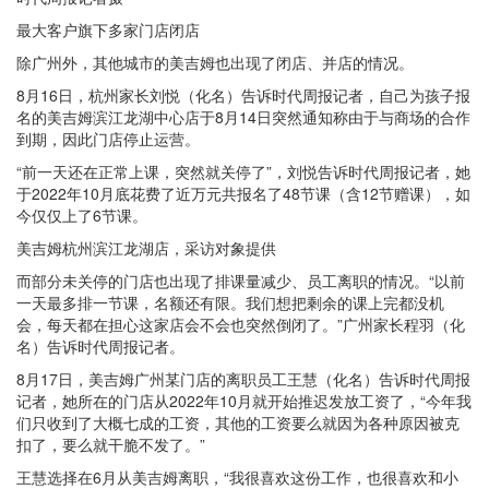
最大客户旗下多家门店闭店
除广州外，其他城市的美吉姆也出现了闭店、并店的情况。
8月16日，杭州家长刘悦（化名）告诉时代周报记者，自己为孩子报
名的美吉姆滨江龙湖中心店于8月14日突然通知称由于与商场的合作
到期，因此门店停止运营。
“前一天还在正常上课，突然就关停了”，刘悦告诉时代周报记者，她
于2022年10月底花费了近万元共报名了48节课（含12节赠课），如
今仅仅上了6节课。
美吉姆杭州滨江龙湖店，采访对象提供
而部分未关停的门店也出现了排课量减少、员工离职的情况。“以前
一天最多排一节课，名额还有限。我们想把剩余的课上完都没机
会，每天都在担心这家店会不会也突然倒闭了。”广州家长程羽（化
名）告诉时代周报记者。
8月17日，美吉姆广州某门店的离职员工王慧（化名）告诉时代周报
记者，她所在的门店从2022年10月就开始推迟发放工资了，“今年我
们只收到了大概七成的工资，其他的工资要么就因为各种原因被克
扣了，要么就干脆不发了。”
王慧选择在6月从美吉姆离职，“我很喜欢这份工作，也很喜欢和小