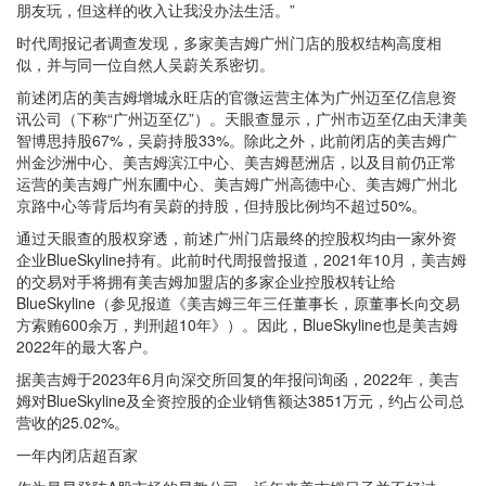
朋友玩，但这样的收入让我没办法生活。”
时代周报记者调查发现，多家美吉姆广州门店的股权结构高度相
似，并与同一位自然人吴蔚关系密切。
前述闭店的美吉姆增城永旺店的官微运营主体为广州迈至亿信息资
讯公司（下称“广州迈至亿”）。天眼查显示，广州市迈至亿由天津美
智博思持股67%，吴蔚持股33%。除此之外，此前闭店的美吉姆广
州金沙洲中心、美吉姆滨江中心、美吉姆琶洲店，以及目前仍正常
运营的美吉姆广州东圃中心、美吉姆广州高德中心、美吉姆广州北
京路中心等背后均有吴蔚的持股，但持股比例均不超过50%。
通过天眼查的股权穿透，前述广州门店最终的控股权均由一家外资
企业BlueSkyline持有。此前时代周报曾报道，2021年10月，美吉姆
的交易对手将拥有美吉姆加盟店的多家企业控股权转让给
BlueSkyline（参见报道《美吉姆三年三任董事长，原董事长向交易
方索贿600余万，判刑超10年》）。因此，BlueSkyline也是美吉姆
2022年的最大客户。
据美吉姆于2023年6月向深交所回复的年报问询函，2022年，美吉
姆对BlueSkyline及全资控股的企业销售额达3851万元，约占公司总
营收的25.02%。
一年内闭店超百家