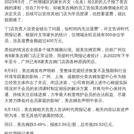
2023年5月，广州增城区的家长许文（化名）给2岁的儿子报了美吉
姆的课程，但在7月中旬，却被美吉姆的员工告知美吉姆增城永旺店
决定关店，后续可以安排其他门店为学员授课，但想要退费，就比
较困难了。
“门店负责人说资金链出了问题，短时间内无法退费”，许文告诉时代
周报记者。根据许文等家长的统计，仅增城永旺店就有300余位学
员，涉及退费金额超过400万元。
类似的情况在全国多个城市频频出现。据美吉姆官网，目前广州仅
有8家美吉姆门店正常运营。而据时代周报记者统计，从2022年下半
年至今，广州已有8家美吉姆门店因各种原因闭店。
8月9日，美吉姆发布声明称，受整体宏观经济恢复不及预期和行业
环境等因素的影响，广州、上海、成都部分美吉姆加盟中心作为独
立经营主体作出了并店、闭店决策，“公司将协调上述中心根据实际
情况对于会员的未消课时制定相应的解决方案，并将与中心保持沟
通、持续关注后续进展，力争最大程度维护会员的合法权益、尽最
大努力降低对会员家庭的影响”，美吉姆在声明中表示。
8月18日，美吉姆相关负责人告诉时代周报记者，相关内容以前述声
明为准，暂无其他可披露的情况。
同日，美吉姆跌3.49%，报收3.59元/股，总市值29.52亿元。
时代周报记者摄